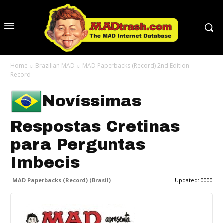
Home
Brazilian MAD
MAD Paperbacks (Record) 2nd Edition -
Record
Novíssimas
Respostas Cretinas
para Perguntas
Imbecis
MAD Paperbacks (Record) (Brasil)
Updated:
0000